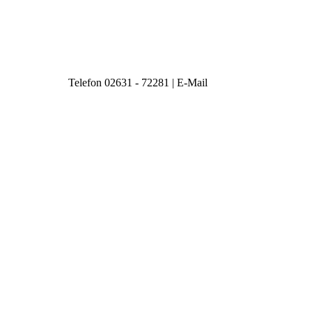
Telefon 02631 - 72281 | E-Mail
info@stickerei-atzl.de