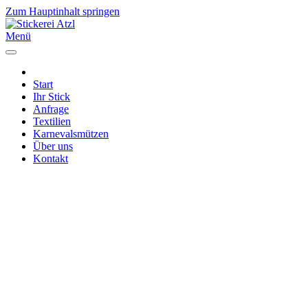
Zum Hauptinhalt springen
Menü
Start
Ihr Stick
Anfrage
Textilien
Karnevalsmützen
Über uns
Kontakt
Impressum
|
Datenschutz
|
Cookies
Mech. Stickerei Atzl GbR | Karl-Marx-Str. 24
D - 56564 Neuwied
Mo - Fr 08:00 - 12:30 und 14:30 - 16:00 Uhr
und nach Vereinbarung
Karnevalskappen nur nach Vereinbarung
Telefon 02631 - 72281 | info@stickerei-atzl.de