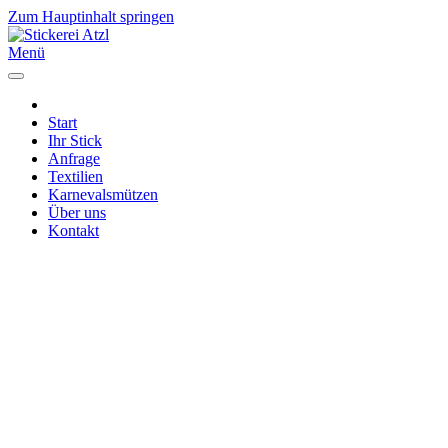
Zum Hauptinhalt springen
Menü
Start
Ihr Stick
Anfrage
Textilien
Karnevalsmützen
Über uns
Kontakt
Impressum
|
Datenschutz
|
Cookies
Mech. Stickerei Atzl GbR | Karl-Marx-Str. 24
D - 56564 Neuwied
Mo - Fr 08:00 - 12:30 und 14:30 - 16:00 Uhr
und nach Vereinbarung
Karnevalskappen nur nach Vereinbarung
Telefon 02631 - 72281 | info@stickerei-atzl.de