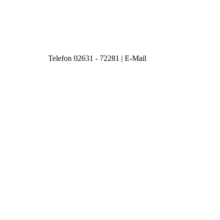
Telefon 02631 - 72281 | E-Mail
info@stickerei-atzl.de